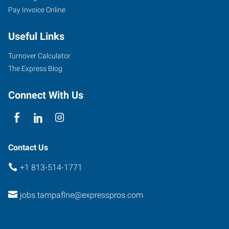
Pay Invoice Online
12814
North
Useful Links
56th
Street
Turnover Calculator
Tampa
,
The Express Blog
Florida
33617
Connect With Us
Contact Us
+1 813-514-1771
jobs.tampaflne@expresspros.com