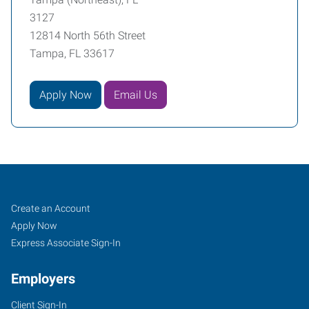
3127
12814 North 56th Street
Tampa, FL 33617
Apply Now
Email Us
Tampa
Job
Search
Create an Account
(Northeast),
Seekers
Jobs
Apply Now
FL
Express Associate Sign-In
Employers
Client Sign-In