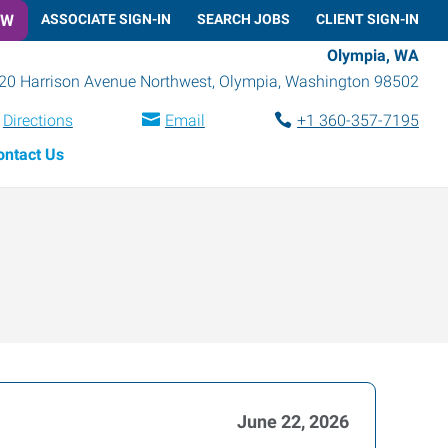
OW
ASSOCIATE SIGN-IN
SEARCH JOBS
CLIENT SIGN-IN
Olympia, WA
20 Harrison Avenue Northwest
,
Olympia
,
Washington
98502
Directions
Email
+1 360-357-7195
ontact Us
June 22, 2026