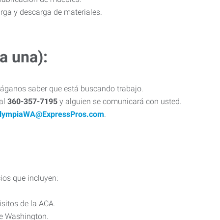
arga y descarga de materiales.
a una):
áganos saber que está buscando trabajo.
 al
360-357-7195
y alguien se comunicará con usted.
lympiaWA@ExpressPros.com
.
ios que incluyen:
sitos de la ACA.
de Washington.