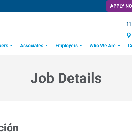
APPLY N
11
kers
Associates
Employers
Who We Are
C
Candidate Recruitment Process
Workforce Management Tools
Job Details
ción